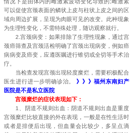
情况下是由体内的雌激素波动变化导致的;雌激素
可以促使宫颈表面的鳞状上皮与柱状上皮之间的区
域向周边扩展，呈现为肉眼可见的改变。此种现象
为生理性变化，不需特殊处理，随访观察就行。
2.宫颈病变：如果排除了生理性现象，通过宫
颈癌筛查及宫颈活检明确了宫颈出现病变，例如癌
病病变及癌变，应遵医嘱进行锥切或全切等手术治
疗。
当检查发现宫颈出现轻度糜烂，需要积极配合
医生进行进一步明确诊治。
》》》福州东南妇产
医院是不是私立医院
宫颈糜烂的症状表现如下：
1、阴道不规则出血：阴道不规则出血是重度
宫颈糜烂比较直接的外在表现，一般是在性生活时
或者是排便后出现，但血量会比较少，多呈点滴