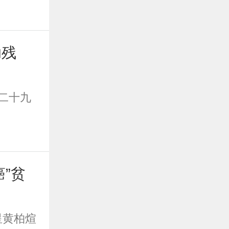
助残
二十九
”贫
黄柏煊