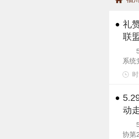
礼
联
5月
系统
时
5
动
5月
协第2