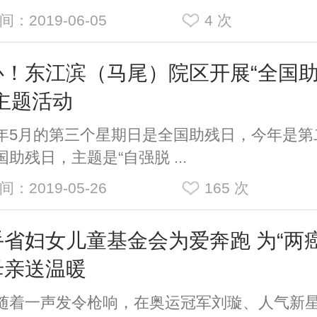
间：2019-06-05
4
次
心！东江滨（马尾）院区开展“全国
主题活动
5月的第三个星期日是全国助残日，今年是第
国助残日，主题是“自强脱 ...
间：2019-05-26
165
次
手省妇女儿童基金会为爱奔跑 为“两癌
母亲送温暖
一声发令枪响，在奥运冠军刘璇、人气新星