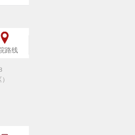
院路线
8
区）