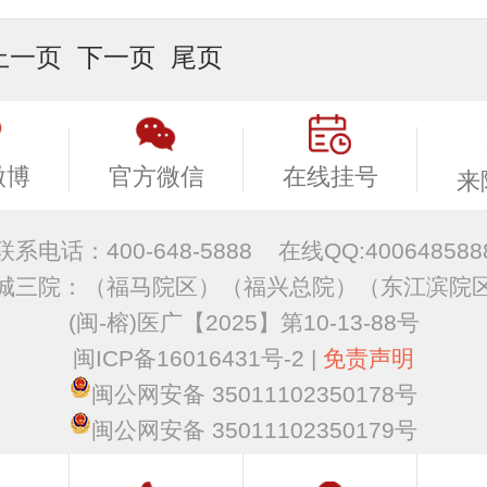
上一页
下一页
尾页
微博
官方微信
在线挂号
来
联系电话：400-648-5888
在线QQ:400648588
城三院：
（福马院区）
（福兴总院）
（东江滨院
(闽-榕)医广【2025】第10-13-88号
闽ICP备16016431号-2
|
免责声明
闽公网安备 35011102350178号
闽公网安备 35011102350179号