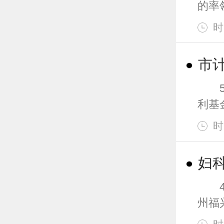
的率领
时
市
5月
利基
时
妇
4月
州福