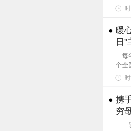
时
暖
日”
每年
个全
时
携
穷
随着