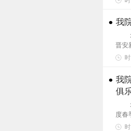
时
我
3月
晋安新
时
我
俱
3月
度春
时