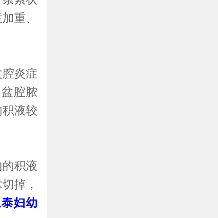
症加重、
腔炎症
、盆腔脓
的积液较
的积液
术切掉，
永泰妇幼