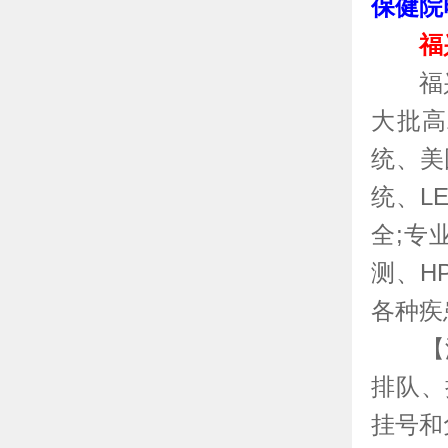
保健院
福兴
福兴
大批高
统、美
统、L
全;专
测、H
各种疾
【温
排队、
挂号和