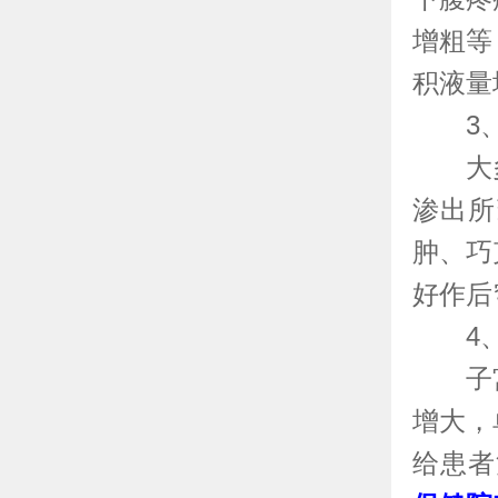
增粗等
积液量
3、
大多
渗出所
肿、巧
好作后
4、
子宫
增大，
给患者