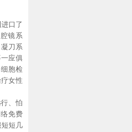
进口了
腹腔镜系
自凝刀系
等一应俱
基细胞检
治疗女性
行、怕
网络免费
服短短几