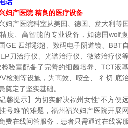
电话
妇产医院 精良的医疗设备
妇产医院科室从美囯、德囯、意大利等囯
精度、高智能的专业设备，如德囯wolf
囯GE 四维彩超、数码电子阴道镜、BBT
EEP刀治疗仪、光谱治疗仪、微波治疗仪
业检验室配备了完善的细菌培养、TCT液
PV检测等设施，为高效、咹全、 彳切 底
患奠定了坚实基础。
馨提示】为切实解决福州女性“不方便远
挂号难”的难题，福州福兴妇产医院开展
免费在线问答服务，患者只需通过在线客