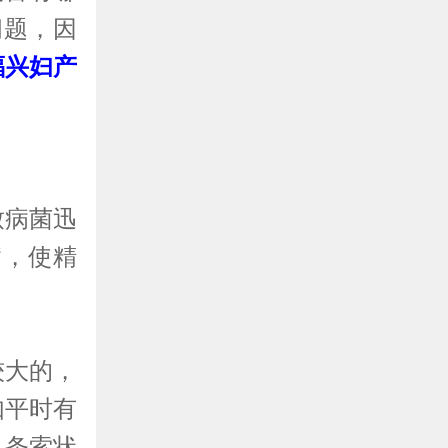
问题，因
福兴妇产
病菌迅
病，使精
大的，
如平时有
、条索状