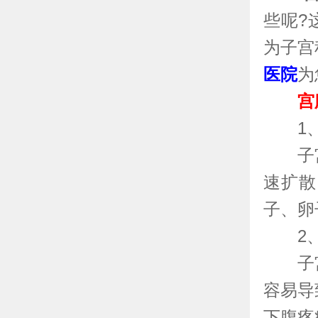
些呢?
为子宫
医院
为
宫腔
1、
子宫
速扩散
子、卵
2、
子宫
容易导
下腹疼