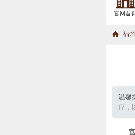
官网首
福
温馨
疗，