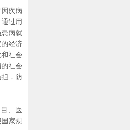
者因疾病
。通过用
员患病就
定的经济
位和社会
病的社会
负担，防
项目、医
照国家规