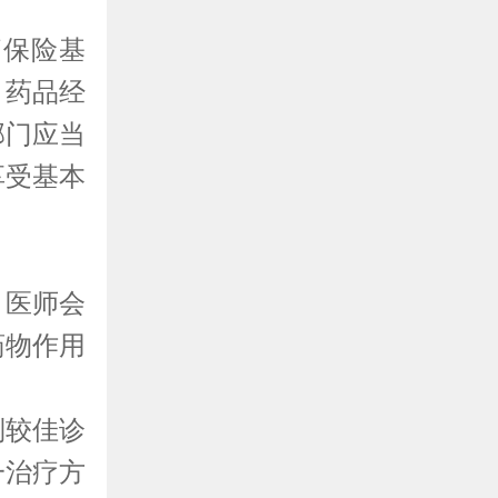
疗保险基
、药品经
部门应当
享受基本
，医师会
药物作用
制较佳诊
一治疗方