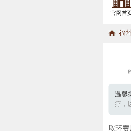
官网首
福
温馨
疗，
取环费