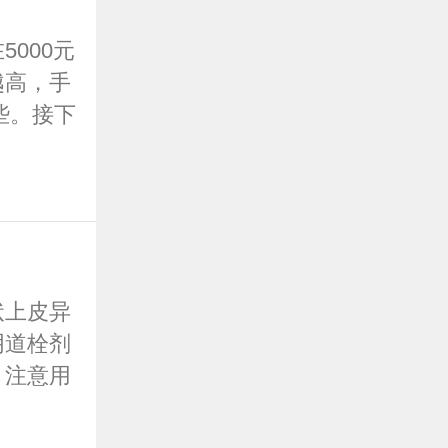
000元
越高，手
些。接下
状上皮异
阴道栓剂
，注意用