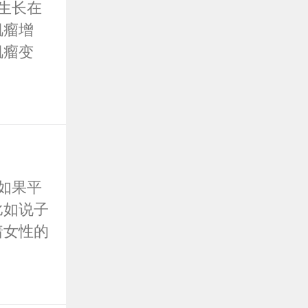
生长在
肌瘤增
肌瘤变
如果平
比如说子
着女性的