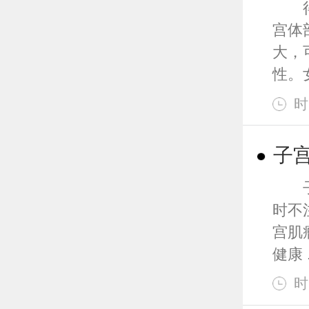
得了
宫体
大，
性。女
时
子
子宫
时不
宫肌
健康 .
时