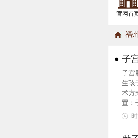
官网首
福
子
子宫
生孩
术方
置：子 
时