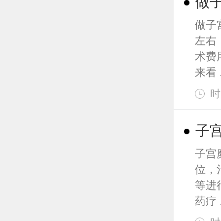
做
做子
左右
术费
来看 .
时
子
子宫
位，
等进
药疗 .