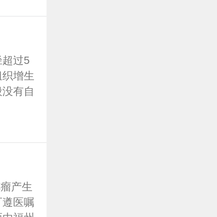
超过5
组织增生
般没有自
疗
瘤产生
可遵医嘱