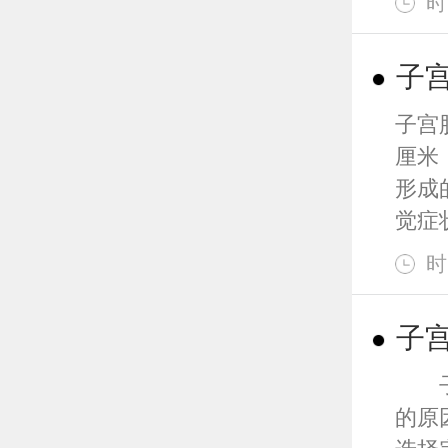
时
子
子宫
厘米
形成
觉症状 
时
子
子宫
的原