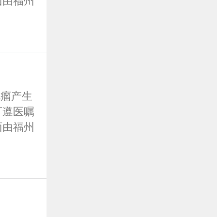
面由福州
疗
瘤产生
可遵医嘱
面由福州