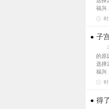
选择
福兴 .
时
子
子宫
的原
选择
福兴 .
时
得